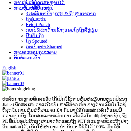
ການຫຸ້ມຫໍ່ຍ່ອຍສະຫຼາຍໄດ້
ການຫຸ້ມຫໍ່ທີ່ຍືດຫຍຸ່ນ
3 ປະທັບຕາຂ້າງຄຽງ & ຖົງສູນຍາກາດ
ຖົງລຸ່ມແປນ
Retort Pouch
ກະເປົSideາດ້ານຂ້າງແລະຖົງຖົງສີ່ຫຼ່ຽມ
ຢືນຂຶ້ນຖົງ
ຖົງ Spouted
ກະເປົpedາ Sharped
ການຄວບຄຸມຄຸນະພາບ
ຕິດ​ຕໍ່​ພວກ​ເຮົາ
English
ປະສົບການຫຼາຍທົດສະວັດໄດ້ເປີດໃຊ້ການຫຸ້ມຫໍ່ຂຽວຕະຫຼອດປີຂອງ
Jiahe ເພື່ອສະ ເໜີ ວິທີແກ້ໄຂບັນຫາທີ່ກ້າວ ໜ້າ ທາງດ້ານເຕັກໂນໂລຊີ
ທີ່ສຸດໃນການຫຸ້ມຫໍ່ທີ່ສາມາດ ນຳ ກັບມາໃຊ້ໃsustainable່ໄດ້ແລະມີ
ຄວາມຍືນຍົງ. ໂດຍສະເພາະແມ່ນການເປີດຕົວໃmultiple່ຫຼາຍຊັ້ນ, ຖົງ
PE ທີ່ເປັນອຸປະສັກສູງສາມາດທົດແທນຖົງ PET ສ່ວນຫຼາຍແລະຖົງຢາງ
ອື່ນinationໄດ້, ເຮັດໃຫ້ສາມາດ ນຳ ກັບມາໃຊ້ໃ່ໄດ້ 100%. ມັນໃຫ້