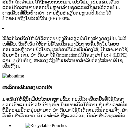
ສະຕິກໃnew່ແມ່ນໄດ້ຖືກລອກອອກມາ, ເປັນໂຟມ, ເປັນແຜ່ນເຄືອບ
ແລະໄດ້ຂະຫຍາຍອອກເປັນຫຼາຍລ້ານຊຸດແລະເປັນຜະລິດຕະພັນ.
ທາງເລືອກທີ່ຍືນຍົງກວ່າ, ການຫຸ້ມຫໍ່ຂຽວຕະຫຼອດປີ Jiahe ໄດ້
ພັດທະນາຖົງໂພລີເອທິລີນ (PE) 100%.
ວິທີແກ້ໄຂເຮັດໃຫ້ໃຊ້ວັດຖຸດິບພຽງອັນດຽວໃນໂຄງສ້າງຂອງມັນ, ໂພລີ
ເອທິລີນ, ອັນທີ່ເຮັດໃຫ້ການລີໄຊເຄີນຂອງມັນງ່າຍຂຶ້ນທັງໃນໄລຍະ
ກ່ອນແລະຫຼັງການບໍລິໂພກ, ທຸກບ່ອນທີ່ມີລະບົບຕ່ອງໂສ້, ມັນສາມາດໃຊ້
ສັນຍາລັກການ ນຳ ກັບມາໃຊ້ໃinternational່ໄດ້ຂອງສາກົນ: 4 (LDPE)
ແທນ 7 (ອັນອື່ນ), ສະແດງເຖິງຜົນປະໂຫຍດສໍາລັບຕ່ອງໂສ້ການຣີໄຊ
ເຄິນທັງົດ.
ຜະລິດຕະພັນຂອງພວກເຮົາ
ມາເຮັດໃຫ້ຊີວິດມີປະໂຫຍດຫຼາຍຂຶ້ນ: ກະເປົReາຂີ້ເຫຍື້ອທີ່ໃຊ້ໃ່ຂອງ
ພວກເຮົາແມ່ນກ້າວໄປຂ້າງ ໜ້າ ໃນການເຮັດໃຫ້ການຫຸ້ມຫໍ່ພລາສຕິກ
ທີ່ມີຄວາມຍືດຫຍຸ່ນສາມາດ ນຳ ກັບມາໃຊ້ໃ່ໄດ້ກາຍເປັນຄວາມຈິງ. ສໍາ
ລັບຄົນສໍາລັບດາວ. ດີກວ່າສໍາລັບສິ່ງແວດລ້ອມ, ດີກວ່າສໍາລັບທຸລະກິດ.