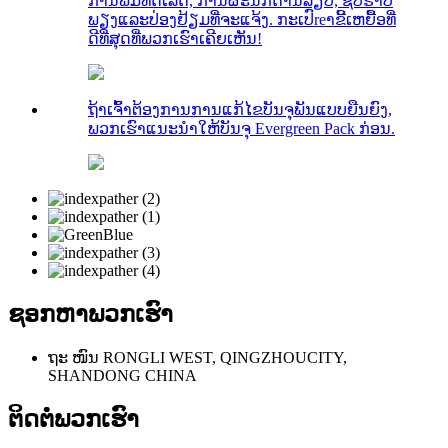
ການພິມທີ່ດີເລີດ, ການຜະນຶກດ້ານລຽບ, ຊິບຮາບ
ພຽງແລະປ່ອງຢ້ຽມທີ່ຈະແຈ້ງ. ກະເປົreາຂີ້ເຫຍື້ອທີ່
ດີທີ່ສຸດທີ່ພວກເຮົາເຄີຍເຫັນ!
ຖ້າເຈົ້າຕ້ອງການການແກ້ໄຂບັນຈຸພັນແບບຍືນຍົງ,
ພວກເຮົາແນະນໍາໃຫ້ບັນຈຸ Evergreen Pack ກ່ອນ.
ຊອກຫາພວກເຮົາ
ຖະ ໜົນ RONGLI WEST, QINGZHOUCITY,
SHANDONG CHINA
ຕິດ​ຕໍ່​ພວກ​ເຮົາ