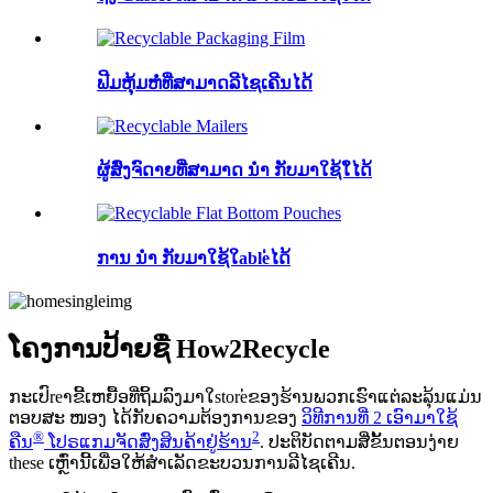
ຟີມຫຸ້ມຫໍ່ທີ່ສາມາດລີໄຊເຄີນໄດ້
ຜູ້ສົ່ງຈົດາຍທີ່ສາມາດ ນຳ ກັບມາໃຊ້ໃ່ໄດ້
ການ ນຳ ກັບມາໃຊ້ໃable່ໄດ້
ໂຄງການປ້າຍຊື່ How2Recycle
ກະເປົreາຂີ້ເຫຍື້ອທີ່ຖິ້ມລົງມາໃstore່ຂອງຮ້ານພວກເຮົາແຕ່ລະລຸ້ນແມ່ນ
ຕອບສະ ໜອງ ໄດ້ກັບຄວາມຕ້ອງການຂອງ
ວິທີການທີ່ 2 ເອົາມາໃຊ້
®
2
ຄືນ
ໂປຣແກມຈັດສົ່ງສິນຄ້າຢູ່ຮ້ານ
. ປະຕິບັດຕາມສີ່ຂັ້ນຕອນງ່າຍ
these ເຫຼົ່ານີ້ເພື່ອໃຫ້ສໍາເລັດຂະບວນການລີໄຊເຄີນ.