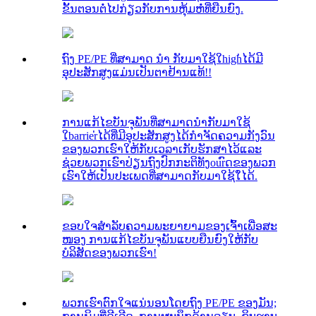
ຂັ້ນຕອນຕໍ່ໄປກ່ຽວກັບການຫຸ້ມຫໍ່ທີ່ຍືນຍົງ.
ຖົງ PE/PE ທີ່ສາມາດ ນຳ ກັບມາໃຊ້ໃhigh່ໄດ້ມີ
ອຸປະສັກສູງແມ່ນເປັນຕາຢ້ານແທ້!!
ການແກ້ໄຂບັນຈຸພັນທີ່ສາມາດນໍາກັບມາໃຊ້
ໃbarrier່ໄດ້ທີ່ມີອຸປະສັກສູງໄດ້ກໍາຈັດຄວາມກັງວົນ
ຂອງພວກເຮົາໃຫ້ກັບເວລາເກັບຮັກສາໄວ້ແລະ
ຊ່ວຍພວກເຮົາປ່ຽນຖົງປົກກະຕິທັງourົດຂອງພວກ
ເຮົາໃຫ້ເປັນປະເພດທີ່ສາມາດກັບມາໃຊ້ໃ່ໄດ້.
ຂອບໃຈສໍາລັບຄວາມພະຍາຍາມຂອງເຈົ້າເພື່ອສະ
ໜອງ ການແກ້ໄຂບັນຈຸພັນແບບຍືນຍົງໃຫ້ກັບ
ບໍລິສັດຂອງພວກເຮົາ!
ພວກເຮົາຕົກໃຈແນ່ນອນໂດຍຖົງ PE/PE ຂອງມັນ;