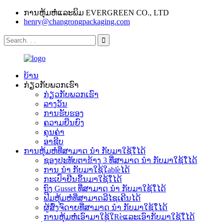
ການຫຸ້ມຫໍ່ແລະພິມ EVERGREEN CO., LTD
henry@changrongpackaging.com
ບ້ານ
ກ່ຽວ​ກັບ​ພວກ​ເຮົາ
ກ່ຽວ​ກັບ​ພວກ​ເຮົາ
ລາງວັນ
ການຮັບຮອງ
ຄວາມຍືນຍົງ
ຄຸນຄ່າ
ອາຊີບ
ການຫຸ້ມຫໍ່ທີ່ສາມາດ ນຳ ກັບມາໃຊ້ໃ່ໄດ້
ຊອງປະທັບຕາຂ້າງ 3 ທີ່ສາມາດ ນຳ ກັບມາໃຊ້ໃ່ໄດ້
ການ ນຳ ກັບມາໃຊ້ໃable່ໄດ້
ກະເປົາຢືນຂຶ້ນມາໃຊ້ໃ່ໄດ້
ຖົງ Gusset ທີ່ສາມາດ ນຳ ກັບມາໃຊ້ໃ່ໄດ້
ຟີມຫຸ້ມຫໍ່ທີ່ສາມາດລີໄຊເຄີນໄດ້
ຜູ້ສົ່ງຈົດາຍທີ່ສາມາດ ນຳ ກັບມາໃຊ້ໃ່ໄດ້
ການຫຸ້ມຫໍ່ເອົາມາໃຊ້ໃRe່ແລະເອົາກັບມາໃຊ້ໃ່ໄດ້