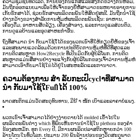
ຄວາມຊຸ່ມຊື່ນທີ່ດີເລີດ, ການປ້ອງກັນແກັສແລະສິ່ງກີດຂວາງກິ່ນຫອມ,
ມັນຖືກອອກແບບມາເພື່ອໃຫ້ເຈົ້າຂອງຍີ່ຫໍ້ສາມາດຂະຫຍາຍອາຍຸການ
ເກັບຮັກສາໄດ້, ຊ່ວຍຮັກສາຜະລິດຕະພັນໃຫ້ສົດຢູ່ສະເີ. ມັນຖືກນໍາໃຊ້
ຢ່າງກວ້າງຂວາງສໍາລັບການຫຸ້ມຫໍ່ຜະລິດຕະພັນເຊັ່ນ: ອາຫານ,
ເຄື່ອງດື່ມ, ອາຫານສັດລ້ຽງ, ເຄື່ອງສໍາອາງ, ແລະການດູແລສ່ວນຕົວ,
ການດູແລບ້ານແລະອຸດສາຫະກໍາອື່ນ.
ຖົງທີ່ສາມາດ ນຳ ກັບມາໃຊ້ໃ່ໄດ້ຂອງພວກເຮົາທີ່ໃຫ້ກຽດຍີ່ຫໍ້ຂອງເຈົ້າ
ແລະສະພາບແວດລ້ອມດ້ວຍການປະຕິບັດການຫຸ້ມຫໍ່ທີ່ດີທີ່ສຸດແລະ
ການຕິດສະຫຼາກ How2Recycle ທີ່ເປັນມິດກັບຜູ້ບໍລິໂພກ. ການຕິດ
ສະຫຼາກແມ່ນສື່ສານຢ່າງຈະແຈ້ງກັບຜູ້ບໍລິໂພກຂອງເຈົ້າວ່າການຫຸ້ມຫໍ່
ສາມາດເອົາກັບມາໃຊ້ໃin່ໄດ້ຢູ່ໃນສະຫະລັດແລະການາດາ.
ຄວາມຕ້ອງການ ສຳ ລັບກະເປົcyclາທີ່ສາມາດ
ນຳ ກັບມາໃຊ້ໃFull່ໄດ້ 100%
ພາດສະຕິກແມ່ນວັດສະດຸທົນທານ, ມີນ້ ຳ ໜັກ ເບົາແລະລາຄາບໍ່ແພງ.
ພວກເຂົາເຈົ້າສາມາດໄດ້ຢ່າງງ່າຍດາຍໄດ້ molded ເຂົ້າໄປໃນ
ຜະລິດຕະພັນຕ່າງ which ທີ່ພົບເຫັນການນໍາໃຊ້ໃນ plethora ຂອງຄໍາ
ຮ້ອງສະຫມັກ. ທຸກ Every ປີ, ມີການຜະລິດປລາສຕິກຫຼາຍກວ່າ 100
ລ້ານໂຕນໃນທົ່ວໂລກ. ປະມານ 200 ພັນລ້ານປອນຂອງວັດສະດຸພາດ