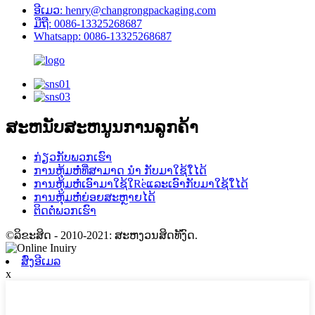
ອີເມວ: henry@changrongpackaging.com
ມືຖື: 0086-13325268687
Whatsapp: 0086-13325268687
ສະຫນັບສະຫນູນການລູກຄ້າ
ກ່ຽວ​ກັບ​ພວກ​ເຮົາ
ການຫຸ້ມຫໍ່ທີ່ສາມາດ ນຳ ກັບມາໃຊ້ໃ່ໄດ້
ການຫຸ້ມຫໍ່ເອົາມາໃຊ້ໃRe່ແລະເອົາກັບມາໃຊ້ໃ່ໄດ້
ການຫຸ້ມຫໍ່ຍ່ອຍສະຫຼາຍໄດ້
ຕິດ​ຕໍ່​ພວກ​ເຮົາ
©ລິຂະສິດ - 2010-2021: ສະຫງວນສິດທັງົດ.
ສົ່ງອີເມລ
x