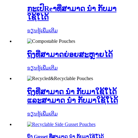
ກະເປົReາທີ່ສາມາດ ນຳ ກັບມາ
ໃຊ້ໃ່ໄດ້
ຮຽນຮູ້ເພີ່ມເຕີມ
ຖົງທີ່ສາມາດຍ່ອຍສະຫຼາຍໄດ້
ຮຽນຮູ້ເພີ່ມເຕີມ
ຖົງທີ່ສາມາດ ນຳ ກັບມາໃຊ້ໃ່ໄດ້
ແລະສາມາດ ນຳ ກັບມາໃຊ້ໃ່ໄດ້
ຮຽນຮູ້ເພີ່ມເຕີມ
ຖົງ Gusset ທີ່ສາມາດ ນຳ ກັບມາໃຊ້ໃ່ໄດ້