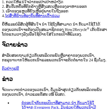
1. ກວດໃຫ້ແນ່ໃຈວ່າກະເປົາເປົ່າຫວ່າງົດ
2. ສັ່ນຂີ້ເຫຍື້ອທີ່ຕົກຄ້າງຫຼືສິ່ງເສດເຫຼືອຂອງອາຫານອອກ
3. ເອົາຂອງແຫຼວທີ່ຍັງເຫຼືອຢູ່ພາຍໃນຖົງອອກ
4.
ໄປສົ່ງທີ່ຮ້ານທ້ອງຖິ່ນທີ່ທ່ານເຂົ້າຮ່ວມ
ຍີ່ຫໍ້ແລະບໍລິສັດຜູ້ທີ່ສົນໃຈ ນຳ ໃຊ້ຖົງທີ່ສາມາດ ນຳ ກັບມາໃຊ້ໃ່ໄດ້
®
ຂອງພວກເຮົາຈະຕ້ອງເປັນສະມາຊິກຂອງ How2Recycle
ເກັບຮັກສາ
ໂປຣແກມວາງລົງເພື່ອໃຊ້ປ້າຍໃສ່ໃນກະເປົາທີ່ພິມເອງ.
ຈົດາຍຂ່າວ
ສໍາລັບສອບຖາມກ່ຽວກັບຜະລິດຕະພັນຫຼືລາຄາຂອງພວກເຮົາ,
ກະລຸນາtoາກໃຫ້ພວກເຮົາແລະພວກເຮົາຈະຕິດຕໍ່ພາຍໃນ 24 ຊົ່ວໂມງ.
ຕົວຢ່າງຟຣີ
ຂ່າວ
ຈົດnewsາຍຂ່າວຂອງພວກເຮົາ, ຂໍ້ມູນລ້າສຸດກ່ຽວກັບຜະລິດຕະພັນ
ຂອງພວກເຮົາ, ຂ່າວແລະຂໍ້ສະ ເໜີ ພິເສດ.
ຂໍຂອບໃຈກັບກະເປົreາທີ່ສາມາດ ນຳ ກັບມາໃຊ້ໃ່
ໄດ້ຈາກ Evergreen Pack, ມັນຊ່ວຍໃຫ້ພວກເຮົາມີ